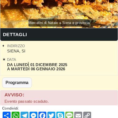
Mercatini di Natale a Siena e provincia
DETTAGLI
INDIRIZZO
SIENA
,
SI
DATA
DA LUNEDÌ 01 DICEMBRE 2025
A MARTEDÌ 06 GENNAIO 2026
Programma
AVVISO:
Evento passato scaduto.
Condividi:
Condividi
WhatsApp
Telegram
Messenger
Facebook
Twitter
Skype
Message
Email
Copy
Link