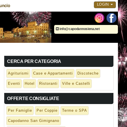
LOGIN
uncio
info@capodannosiena.net
CERCA PER CATEGORIA
Agriturismi
Case e Appartamenti
Discoteche
Eventi
Hotel
Ristoranti
Ville e Castelli
OFFERTE CONSIGLIATE
Per Famiglie
Per Coppie
Terme o SPA
Capodanno San Gimignano