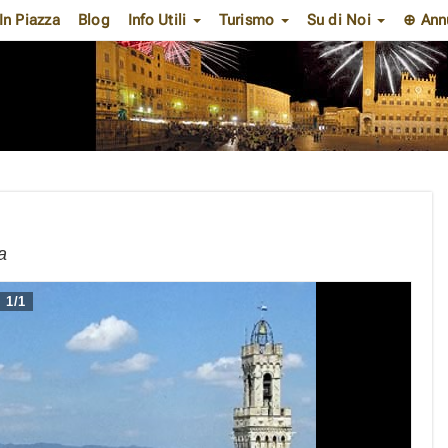
In Piazza
Blog
Info Utili
Turismo
Su di Noi
⊕ Ann
a
1
/
1