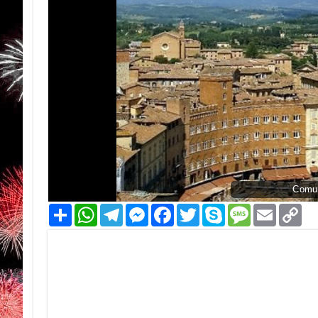
Comun
Condividi
WhatsApp
Telegram
Messenger
Facebook
Twitter
Skype
Message
Email
Co
Li