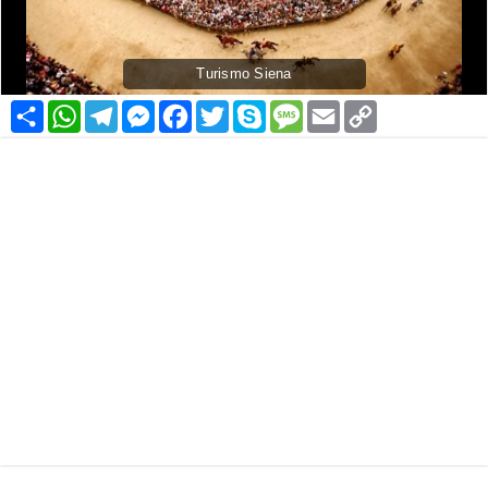
Turismo Siena
Condividi
WhatsApp
Telegram
Messenger
Facebook
Twitter
Skype
Message
Email
Copy
Link