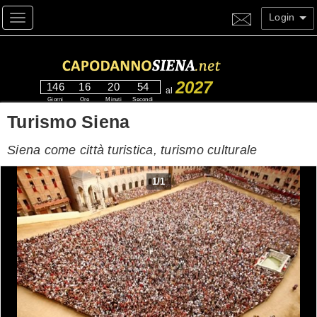
Login
Toggle navigation
2027
146
16
20
53
al
Giorni
Ore
Minuti
Secondi
Turismo Siena
Siena come città turistica, turismo culturale
1
/
1