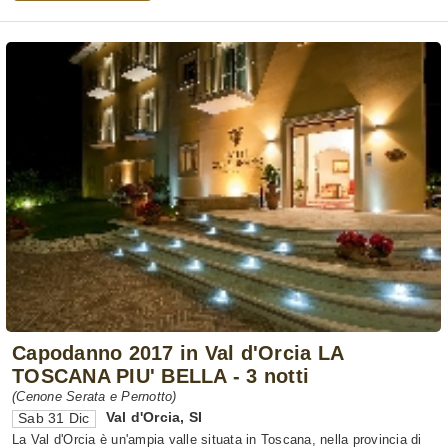
Capodanno 2017 in Val d'Orcia LA
TOSCANA PIU' BELLA - 3 notti
(Cenone Serata e Pernotto)
Val d'Orcia
,
SI
Sab 31 Dic
La Val d'Orcia è un'ampia valle situata in Toscana, nella provincia di