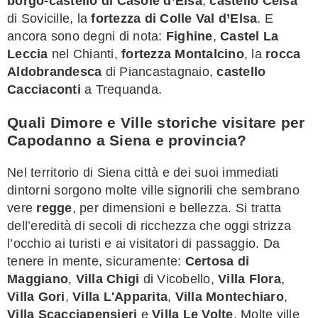
borgo-castello di Casole d’Elsa
,
castello Celsa
di Sovicille, la
fortezza di Colle Val d’Elsa
. E
ancora sono degni di nota:
Fighine
,
Castel La
Leccia
nel Chianti,
fortezza Montalcino
, la
rocca
Aldobrandesca
di Piancastagnaio,
castello
Cacciaconti
a Trequanda.
Quali Dimore e Ville storiche visitare per
Capodanno a Siena e provincia?
Nel territorio di Siena città e dei suoi immediati
dintorni sorgono molte ville signorili che sembrano
vere
regge
, per dimensioni e bellezza. Si tratta
dell’eredità di secoli di ricchezza che oggi strizza
l’occhio ai turisti e ai visitatori di passaggio. Da
tenere in mente, sicuramente:
Certosa di
Maggiano
,
Villa Chigi
di Vicobello,
Villa Flora
,
Villa Gori
,
Villa L'Apparita
,
Villa Montechiaro
,
Villa Scacciapensieri
e
Villa Le Volte
. Molte ville