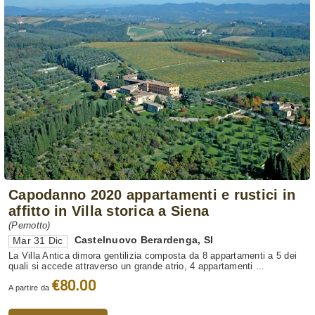
Capodanno 2020 appartamenti e rustici in
affitto in Villa storica a Siena
(Pernotto)
Castelnuovo Berardenga
,
SI
Mar 31 Dic
La Villa Antica dimora gentilizia composta da 8 appartamenti a 5 dei
quali si accede attraverso un grande atrio, 4 appartamenti ...
€80.00
A partire da