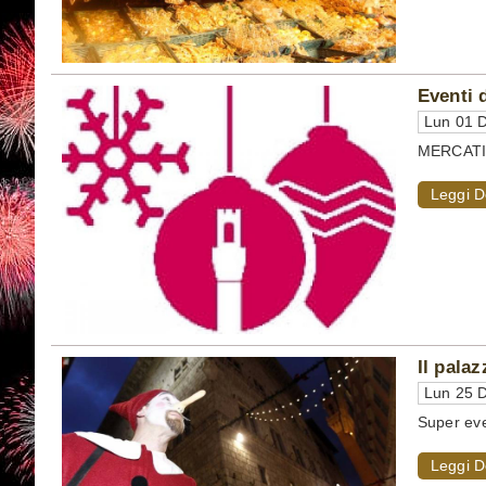
Eventi 
Lun 01 D
MERCATINI
Leggi D
Il pala
Lun 25 D
Super even
Leggi D