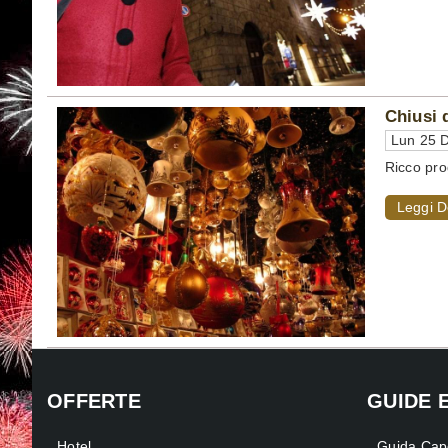
Chiusi 
Lun 25 D
Ricco pro
Leggi D
OFFERTE
GUIDE 
Hotel
Guida Cap