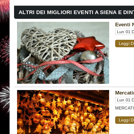
ALTRI DEI MIGLIORI EVENTI A SIENA E DI
Eventi 
Lun 01 D
Leggi D
Mercati
Lun 01 D
MERCATINI
Leggi D