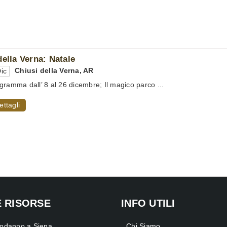
della Verna: Natale
Chiusi della Verna
,
AR
ic
gramma dall’ 8 al 26 dicembre; Il magico parco ...
ettagli
E RISORSE
INFO UTILI
odanno a Siena
Chi Siamo