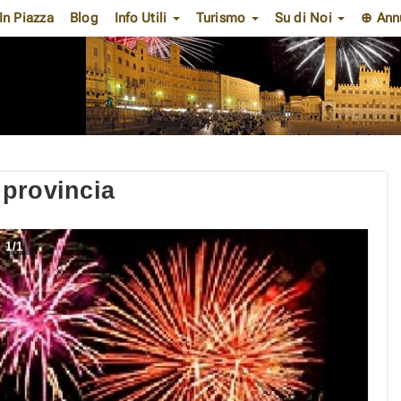
In Piazza
Blog
Info Utili
Turismo
Su di Noi
⊕ Ann
 provincia
1
/
1