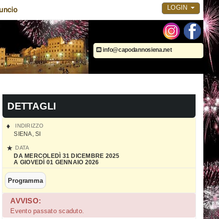
LOGIN
uncio
info@capodannosiena.net
DETTAGLI
INDIRIZZO
SIENA
,
SI
DATA
DA MERCOLEDÌ 31 DICEMBRE 2025
A GIOVEDÌ 01 GENNAIO 2026
Programma
AVVISO:
Evento passato scaduto.