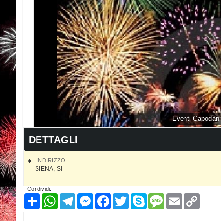
Eventi Capodann
DETTAGLI
INDIRIZZO
SIENA
,
SI
Condividi:
Condividi
WhatsApp
Telegram
Messenger
Facebook
Twitter
Skype
Message
Email
Copy
Link