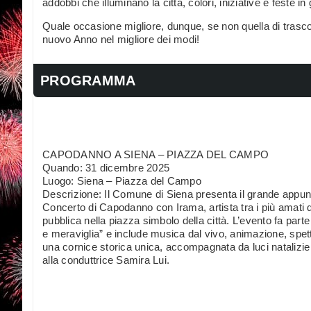
addobbi che illuminano la città, colori, iniziative e feste in 
Quale occasione migliore, dunque, se non quella di trascorr
nuovo Anno nel migliore dei modi!
PROGRAMMA
CAPODANNO A SIENA – PIAZZA DEL CAMPO
Quando: 31 dicembre 2025
Luogo: Siena – Piazza del Campo
Descrizione: Il Comune di Siena presenta il grande appun
Concerto di Capodanno con Irama, artista tra i più amati d
pubblica nella piazza simbolo della città. L’evento fa part
e meraviglia” e include musica dal vivo, animazione, spett
una cornice storica unica, accompagnata da luci natalizie e
alla conduttrice Samira Lui.