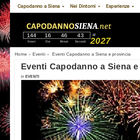
Capodanno a Siena
Nei Dintorni
Esperienze
144
16
46
42
al
2027
Giorni
Ore
Minuti
Secondi
Home
Eventi
Eventi Capodanno a Siena e provincia
Eventi Capodanno a Siena e
in
EVENTI