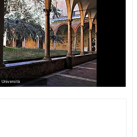
 Università
py
nk