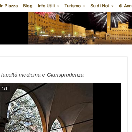
In Piazza
Blog
Info Utili
Turismo
Su di Noi
⊕ Ann
e facoltà medicina e Giurisprudenza
1
/
1