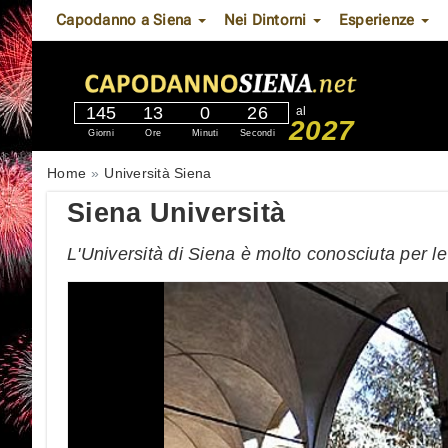
Capodanno a Siena
Nei Dintorni
Esperienze
145
13
0
25
al
2027
Giorni
Ore
Minuti
Secondi
Home
Università Siena
Siena Università
L'Università di Siena è molto conosciuta per l