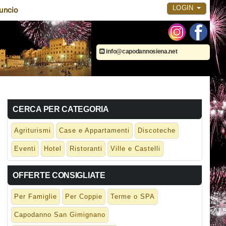
LOGIN
uncio
info@capodannosiena.net
CERCA PER CATEGORIA
Agriturismi
Case e Appartamenti
Discoteche
Eventi
Hotel
Ristoranti
Ville e Castelli
OFFERTE CONSIGLIATE
Per Famiglie
Per Coppie
Terme o SPA
Capodanno San Gimignano