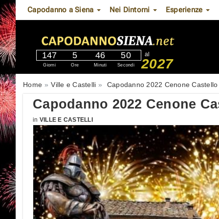
Capodanno a Siena
Nei Dintorni
Esperienze
147
5
46
49
al
2027
Giorni
Ore
Minuti
Secondi
Home
Ville e Castelli
Capodanno 2022 Cenone Castello 
Capodanno 2022 Cenone Cast
in
VILLE E CASTELLI