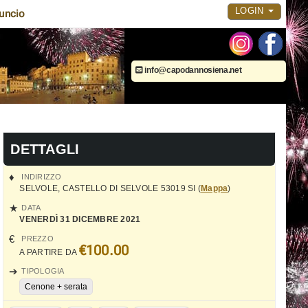
LOGIN
uncio
info@capodannosiena.net
DETTAGLI
INDIRIZZO
SELVOLE
,
CASTELLO DI SELVOLE
53019
SI
(
Mappa
)
DATA
VENERDÌ 31 DICEMBRE 2021
PREZZO
€100.00
A PARTIRE DA
TIPOLOGIA
Cenone + serata