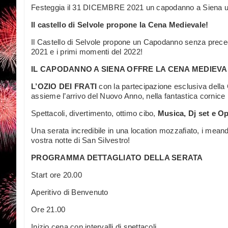
Festeggia il 31 DICEMBRE 2021 un capodanno a Siena u
Il castello di Selvole propone la Cena Medievale!
Il Castello di Selvole propone un Capodanno senza precede
2021 e i primi momenti del 2022!
IL CAPODANNO A SIENA OFFRE LA CENA MEDIEVA
L’OZIO DEI FRATI
con la partecipazione esclusiva dell
assieme l’arrivo del Nuovo Anno, nella fantastica cornice
Spettacoli, divertimento, ottimo cibo,
Musica, Dj set e O
Una serata incredibile in una location mozzafiato, i meand
vostra notte di San Silvestro!
PROGRAMMA DETTAGLIATO DELLA SERATA
Start ore 20.00
Aperitivo di Benvenuto
Ore 21.00
Inizio cena con intervalli di spettacoli