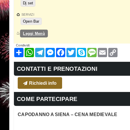
Dj set
SERVIZI
Open Bar
Leggi Menù
Condividi:
Condividi
WhatsApp
Telegram
Messenger
Facebook
Twitter
Skype
Message
Email
Copy
Link
CONTATTI E PRENOTAZIONI
Richiedi info
COME PARTECIPARE
CAPODANNO A SIENA – CENA MEDIEVALE