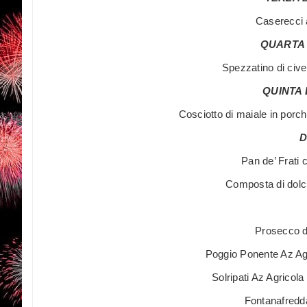
Caserecci a
QUARTA
Spezzatino di cive
QUINTA
Cosciotto di maiale in porch
D
Pan de’ Frati 
Composta di dolci
Prosecco d
Poggio Ponente Az Ag
Solripati Az Agricol
Fontanafred