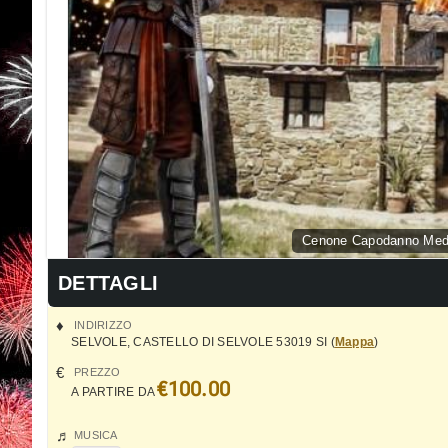
Cenone Capodanno Medie
DETTAGLI
INDIRIZZO
SELVOLE
,
CASTELLO DI SELVOLE
53019
SI
(
Mappa
)
PREZZO
€100.00
A PARTIRE DA
MUSICA