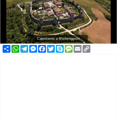
Capodanno a Monteriggioni
Condividi
WhatsApp
Telegram
Messenger
Facebook
Twitter
Skype
Message
Email
Copy
Link