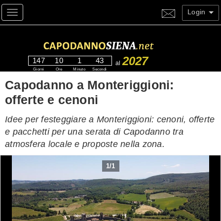
Login
Toggle navigation
2027
147
10
1
42
al
Giorni
Ore
Minuto
Secondi
Capodanno a Monteriggioni:
offerte e cenoni
Idee per festeggiare a Monteriggioni: cenoni, offerte
e pacchetti per una serata di Capodanno tra
atmosfera locale e proposte nella zona.
1
/
1