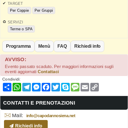
TARGET
Per Coppie
Per Gruppi
SERVIZI
Terme o SPA
Programma
Menù
FAQ
Richiedi info
AVVISO:
Evento passato scaduto. Per maggiori informazioni sugli
eventi aggiornati
Contattaci
Condividi:
Condividi
WhatsApp
Telegram
Messenger
Facebook
Twitter
Skype
Message
Email
Copy
Link
CONTATTI E PRENOTAZIONI
Mail:
info@capodannosiena.net
Richiedi info