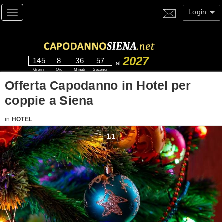
Login
Toggle navigation
2027
145
8
36
56
al
Giorni
Ore
Minuti
Secondi
Offerta Capodanno in Hotel per
coppie a Siena
in
HOTEL
1
/
1