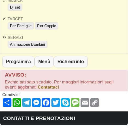
MUSICA
Dj set
TARGET
Per Famiglie
Per Coppie
SERVIZI
Animazione Bambini
Programma
Menù
Richiedi info
AVVISO:
Evento passato scaduto. Per maggiori informazioni sugli
eventi aggiornati
Contattaci
Condividi:
Condividi
WhatsApp
Telegram
Messenger
Facebook
Twitter
Skype
Message
Email
Copy
Link
CONTATTI E PRENOTAZIONI