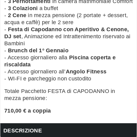
-
3 Pernottamenti
in camera matrimoniale Comfort
-
3 Colazioni
a buffet
-
2 Cene
in mezza pensione (2 portate + dessert,
acqua e caffè) per le 2 sere
-
Festa di Capodanno con Aperitivo & Cenone,
DJ set
, Animazione ed Intrattenimento riservato ai
Bambini
-
Brunch del 1° Gennaio
- Accesso giornaliero alla
Piscina coperta e
riscaldata
- Accesso giornaliero all’
Angolo Fitness
- WI-FI e parcheggio non custodito
Totale Pacchetto FESTA di CAPODANNO in
mezza pensione:
710,00 € a coppia
DESCRIZIONE