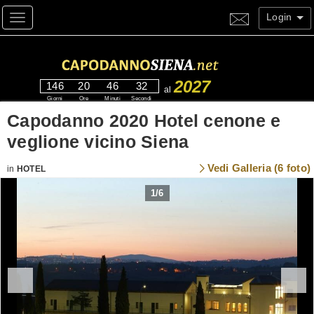
Login
Toggle navigation
2027
146
20
46
32
al
Giorni
Ore
Minuti
Secondi
Capodanno 2020 Hotel cenone e
veglione vicino Siena
Vedi Galleria (6 foto)
in
HOTEL
1
/
6