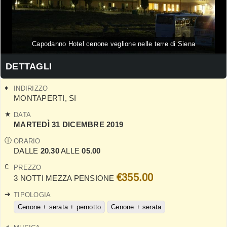
Capodanno Hotel cenone veglione nelle terre di Siena
DETTAGLI
INDIRIZZO
MONTAPERTI
,
SI
DATA
MARTEDÌ 31 DICEMBRE 2019
ORARIO
DALLE
20.30
ALLE
05.00
PREZZO
€355.00
3 NOTTI MEZZA PENSIONE
TIPOLOGIA
Cenone + serata + pernotto
Cenone + serata