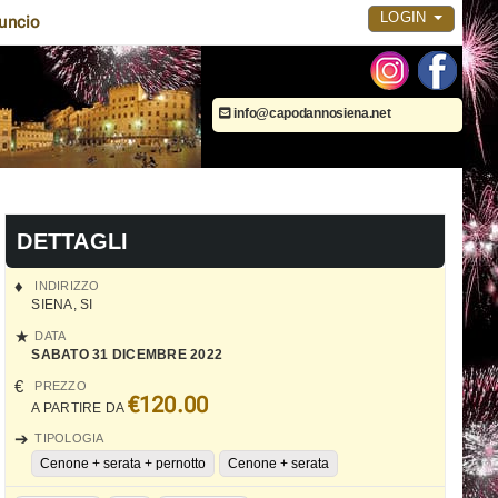
LOGIN
uncio
info@capodannosiena.net
DETTAGLI
INDIRIZZO
SIENA
,
SI
DATA
SABATO 31 DICEMBRE 2022
PREZZO
€120.00
A PARTIRE DA
TIPOLOGIA
Cenone + serata + pernotto
Cenone + serata