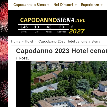
Capodanno a Siena
Nei Dintorni
Esperienze
146
10
42
29
al
2027
Giorni
Ore
Minuti
Secondi
Home
Hotel
Capodanno 2023 Hotel cenone a Siena
Capodanno 2023 Hotel ceno
in
HOTEL