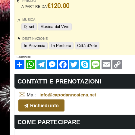
PREZZO
€120.00
A PARTIRE DA
MUSICA
Dj set
Musica dal Vivo
DESTINAZIONE
In Provincia
In Periferia
Città d'Arte
Condividi:
Condividi
WhatsApp
Telegram
Messenger
Facebook
Twitter
Skype
Message
Email
Copy
Link
CONTATTI E PRENOTAZIONI
Mail:
info@capodannosiena.net
Richiedi info
COME PARTECIPARE