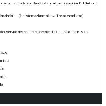
al vivo
con la Rock Band i Micidiali, ed a seguire
DJ Set
con
andarini.... (la sistemazione ai tavoli sarà condivisa)
et servito nel nostro ristorante "la Limonaia" nella Villa
niale
oniale
ale
niale
le