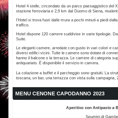
Hotel 4 stelle, circondato da un parco paesaggistico del XVI
stazione ferroviaria e 2,9 km dal Duomo di Siena, risalente
l’Hotel si trova fuori dalle mura a pochi minuti a piedi dall
traffico.
Hotel dispone 120 camere suddivise in varie tipologie. D
Suite.
Le eleganti camere, arredate con gusto in vari colori e carat
diversi edifici vicini. Tutte le camere sono dotate di con
hanno il balcone o la terrazza. Le camere di categoria sup
antiquariato. È disponibile il servizio in camera.
La colazione a buffet e il parcheggio sono gratuiti. La stru
toscana, un bar, una terrazza con vista sulla campagna, 
MENU CENONE CAPODANNO 2023
Aperitivo con Antipasto a B
Spumini di Gamber