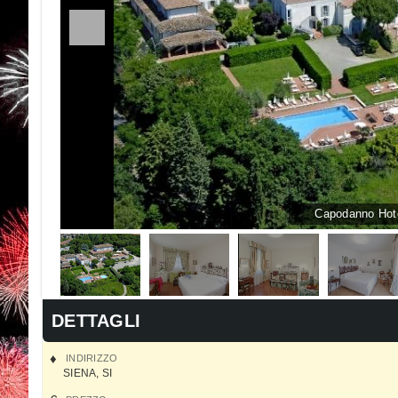
Capodanno Hote
DETTAGLI
INDIRIZZO
SIENA
,
SI