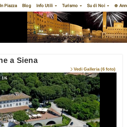
In Piazza
Blog
Info Utili
Turismo
Su di Noi
⊕ Ann
ne a Siena
Vedi Galleria (6 foto)
1
/
6