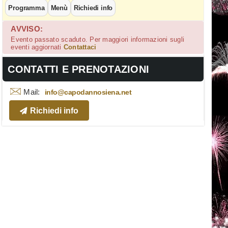
Programma
Menù
Richiedi info
AVVISO:
Evento passato scaduto. Per maggiori informazioni sugli
eventi aggiornati
Contattaci
CONTATTI E PRENOTAZIONI
Mail:
info@capodannosiena.net
Richiedi info
Camera Matrimoniale - Capodanno Hotel e 