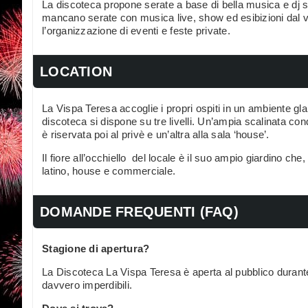
La discoteca propone serate a base di bella musica e dj se
mancano serate con musica live, show ed esibizioni dal vivo
l’organizzazione di eventi e feste private.
LOCATION
La Vispa Teresa accoglie i propri ospiti in un ambiente gla
discoteca si dispone su tre livelli. Un’ampia scalinata cond
è riservata poi al privè e un’altra alla sala ‘house’.
Il fiore all’occhiello del locale è il suo ampio giardino che,
latino, house e commerciale.
DOMANDE FREQUENTI (FAQ)
Stagione di apertura?
La Discoteca La Vispa Teresa è aperta al pubblico durante 
davvero imperdibili.