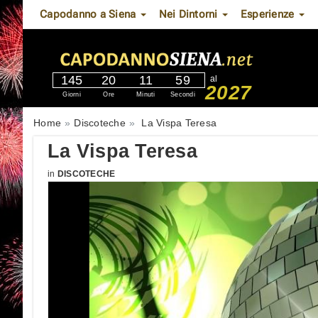
Capodanno a Siena
Nei Dintorni
Esperienze
145
20
11
58
al
2027
Giorni
Ore
Minuti
Secondi
Home
Discoteche
La Vispa Teresa
La Vispa Teresa
in
DISCOTECHE