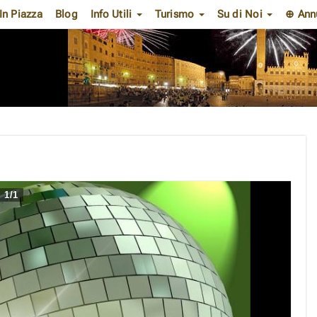
In Piazza
Blog
Info Utili
Turismo
Su di Noi
⊕ Ann
1
/
1