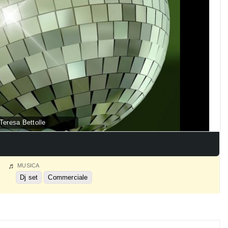
Teresa Bettolle
MUSICA
Dj set
Commerciale