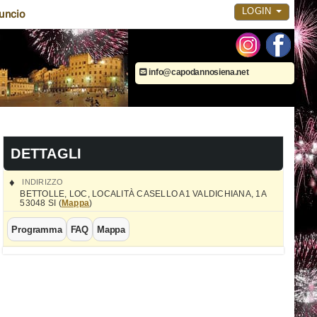
LOGIN
uncio
info@capodannosiena.net
DETTAGLI
INDIRIZZO
BETTOLLE
,
LOC, LOCALITÀ CASELLO A1 VALDICHIANA, 1A
53048
SI
(
Mappa
)
Programma
FAQ
Mappa