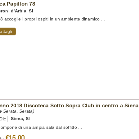
ca Papillon 78
roni d'Arbia
,
SI
8 accoglie i propri ospiti in un ambiente dinamico ...
ettagli
no 2018 Discoteca Sotto Sopra Club in centro a Siena
 Serata, Serata)
Siena
,
SI
Dic
 compone di una ampia sala dal soffitto ...
€15.00
da