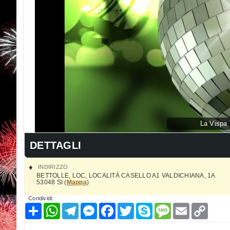
La Vispa 
DETTAGLI
INDIRIZZO
BETTOLLE
,
LOC, LOCALITÀ CASELLO A1 VALDICHIANA, 1A
53048
SI
(
Mappa
)
Condividi:
Condividi
WhatsApp
Telegram
Messenger
Facebook
Twitter
Skype
Message
Email
Copy
Link