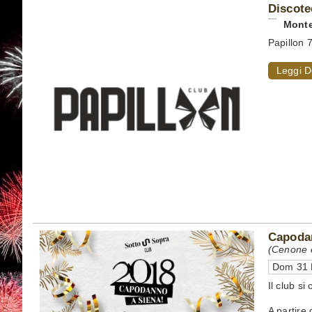
Discote
Monte
Papillon 7
Leggi D
Capodan
(Cenone e
Dom 31 
Il club si
A partire 