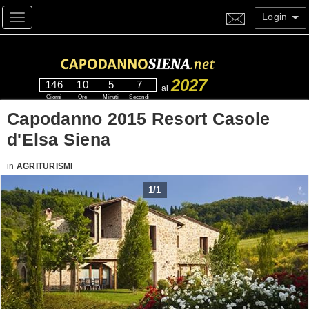
Login
Toggle navigation
2027
146
10
5
7
al
Giorni
Ore
Minuti
Secondi
Capodanno 2015 Resort Casole
d'Elsa Siena
in
AGRITURISMI
1
/
1