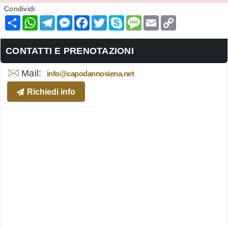
Condividi:
Condividi
WhatsApp
Telegram
Messenger
Facebook
Twitter
Skype
Message
Email
Copy
Link
CONTATTI E PRENOTAZIONI
Mail:
info@capodannosiena.net
Richiedi info