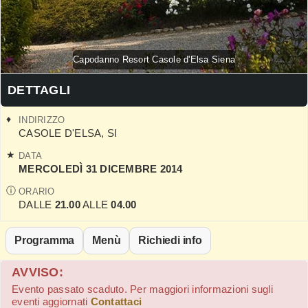
Capodanno Resort Casole d'Elsa Siena
DETTAGLI
INDIRIZZO
CASOLE D'ELSA
,
SI
DATA
MERCOLEDÌ 31 DICEMBRE 2014
ORARIO
DALLE
21.00
ALLE
04.00
Programma
Menù
Richiedi info
AVVISO:
Evento passato scaduto. Per maggiori informazioni sugli
eventi aggiornati
Contattaci